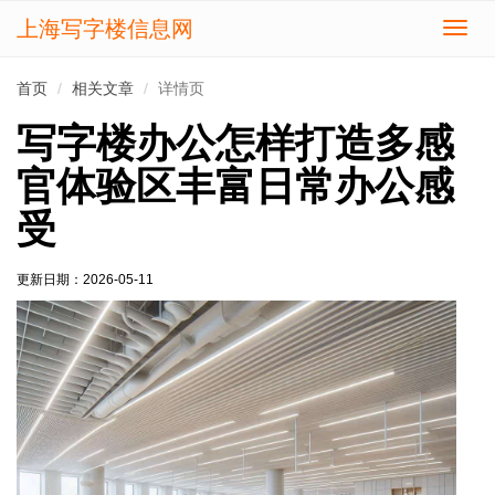
上海写字楼信息网
切
换
导
首页
相关文章
详情页
航
写字楼办公怎样打造多感
官体验区丰富日常办公感
受
更新日期：
2026-05-11