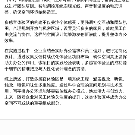
或进行团队培训。智能调控系统实现光线、声音和温度的动态调
整，确保空间环境始终适宜。
多感官体验区的构建不仅关注个体感受，更强调社交互动和团队氛
围。合理规划开放与私密区域，设置灵活多变的家具，鼓励员工自
由交流与协作。这样的空间设计能够激发创新潜能，提升整体办公
效率。
在实施过程中，企业应结合实际办公需求和员工偏好，进行定制化
设计。通过收集反馈持续优化体验区功能布局，确保空间真正发挥
助力办公的作用。该项目的实践经验表明，多感官体验区的成功源
于细节的精准把控与人性化设计理念的贯彻。
综上所述，打造多感官体验区是一项系统工程，涵盖视觉、听觉、
触觉、嗅觉和味觉多重维度。通过科学合理的空间规划与技术应
用，写字楼办公环境能够突破传统办公模式，焕发活力与创造力。
未来，随着企业对员工体验关注度的提升，这类体验区将成为办公
空间不可或缺的重要组成部分。